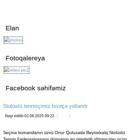
Elan
Fotoqalereya
Facebook səhifəmiz
Stolüstü tennisçimiz İsveçə yollanıb
Nəşr edilib 02.06.2025 09:22
Seçmə komandanın üzvü Onur Quluzadə Beynəlxalq Stolüstü
Tennis Federasiyasının dünyanın ən istedadlı idmançıları ücün