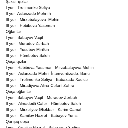
Şəxsi- qızlar
I yer - Trofimenko Sofiya
II yer- Aslanzadə Mehri h
III yer - Mirzəbalayeva Mehin
III yer - Həbibova Yasəmən
Oğlanlar
I yer - Babayev Vaqif
II yer - Muradov Zərbah
III yer - Yusubov Mirilkin
III yer - Hümbətov Saleh
Qoşa qızlar
I yer - Həbibova Yasəmən- Mirzəbalayeva Mehin
II yer - Aslanzadə Mehri- İnamverdizadə. Banu
III yer - Trofimenko Sofiya - Babazadə Xədicə
III yer - Miradiyeva Alina-Cəfərli Zəhra
Qoşa oğlanlar
I yer - Babayev Vaqif - Muradov Zərbah
II yer - Almədədli Cəfər - Hümbətov Saleh
III yer - Mirzəliyev Əliəkbər - Kərim Camal
III yer - Kamilov Həzrət - Babayev Yunis
Qarışıq qoşa
I yer - Kamilov Həzrət - Babazadə Xədicə