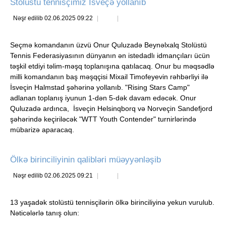
Stolüstü tennisçimiz İsveçə yollanıb
Nəşr edilib 02.06.2025 09:22
Seçmə komandanın üzvü Onur Quluzadə Beynəlxalq Stolüstü
Tennis Federasiyasının dünyanın ən istedadlı idmançıları ücün
təşkil etdiyi təlim-məşq toplanışına qatılacaq. Onur bu məqsədlə
milli komandanın baş məşqçisi Mixail Timofeyevin rəhbərliyi ilə
İsveçin Halmstad şəhərinə yollanıb. "Rising Stars Camp"
adlanan toplanış iyunun 1-dən 5-dək davam edəcək. Onur
Quluzadə ardınca, İsveçin Helsinqborq və Norveçin Sandefjord
şəhərində keçiriləcək "WTT Youth Contender" turnirlərində
mübarizə aparacaq.
Ölkə birinciliyinin qalibləri müəyyənləşib
Nəşr edilib 02.06.2025 09:21
13 yaşadək stolüstü tennisçilərin ölkə birinciliyinə yekun vurulub.
Nəticələrlə tanış olun: