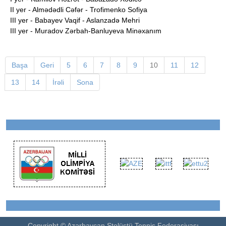
II yer - Almədədli Cəfər - Trofimenko Sofiya
III yer - Babayev Vaqif - Aslanzadə Mehri
III yer - Muradov Zərbah-Banluyeva Minəxanım
Başa
Geri
5
6
7
8
9
10
11
12
13
14
İrəli
Sona
Copyright © Azərbaycan Stolüstü Tennis Federasiyası