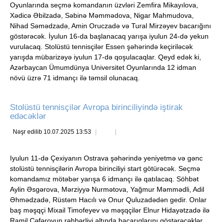
Oyunlarında seçmə komandanın üzvləri Zemfira Mikayılova,
Xədicə Əbilzadə, Səbinə Məmmədova, Nigar Mahmudova,
Nihad Səmədzadə, Amin Oruczadə və Tural Mirzəyev bacarığını
göstərəcək. İyulun 16-da başlanacaq yarışa iyulun 24-də yekun
vurulacaq. Stolüstü tennisçilər Essen şəhərində keçiriləcək
yarışda mübarizəyə iyulun 17-də qoşulacaqlar. Qeyd edək ki,
Azərbaycan Ümumdünya Universitet Oyunlarında 12 idman
növü üzrə 71 idmançı ilə təmsil olunacaq.
Stolüstü tennisçilər Avropa birinciliyində iştirak
edəcəklər
Nəşr edilib 10.07.2025 13:53
Iyulun 11-də Çexiyanın Ostrava şəhərində yeniyetmə və gənc
stolüstü tennisçilərin Avropa birinciliyi start götürəcək. Seçmə
komandamız mötəbər yarışa 6 idmançı ilə qatılacaq. Söhbət
Aylin Əsgərova, Mərziyyə Nurmətova, Yağmur Məmmədli, Adil
Əhmədzadə, Rüstəm Hacılı və Onur Quluzadədən gedir. Onlar
baş məşqçi Mixail Timofeyev və məşqçilər Elnur Hidayətzadə ilə
Ramil Cəfərovun rəhbərliyi altında bacarıqlarını göstərəcəklər.