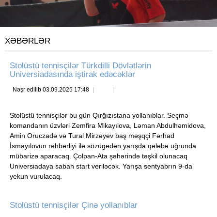
XƏBƏRLƏR
Stolüstü tennisçilər Türkdilli Dövlətlərin
Universiadasında iştirak edəcəklər
Nəşr edilib 03.09.2025 17:48
Stolüstü tennisçilər bu gün Qırğızıstana yollanıblar. Seçmə
komandanın üzvləri Zemfira Mikayılova, Ləman Abdulhəmidova,
Amin Oruczadə və Tural Mirzəyev baş məşqçi Fərhad
İsmayılovun rəhbərliyi ilə sözügedən yarışda qələbə uğrunda
mübarizə aparacaq. Çolpan-Ata şəhərində təşkil olunacaq
Universiadaya sabah start veriləcək. Yarışa sentyabrın 9-da
yekun vurulacaq.
Stolüstü tennisçilər Çinə yollanıblar