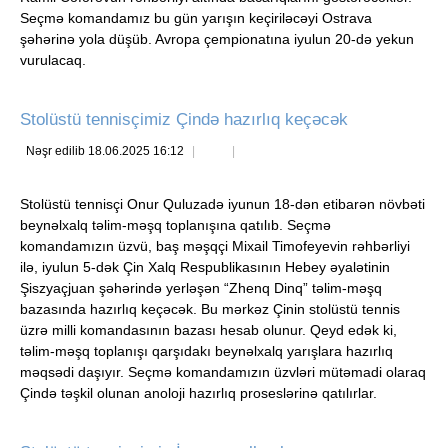
Seçmə komandamız bu gün yarışın keçiriləcəyi Ostrava
şəhərinə yola düşüb. Avropa çempionatına iyulun 20-də yekun
vurulacaq.
Stolüstü tennisçimiz Çində hazırlıq keçəcək
Nəşr edilib 18.06.2025 16:12
Stolüstü tennisçi Onur Quluzadə iyunun 18-dən etibarən növbəti
beynəlxalq təlim-məşq toplanışına qatılıb. Seçmə
komandamızın üzvü, baş məşqçi Mixail Timofeyevin rəhbərliyi
ilə, iyulun 5-dək Çin Xalq Respublikasının Hebey əyalətinin
Şiszyaçjuan şəhərində yerləşən “Zhenq Dinq” təlim-məşq
bazasında hazırlıq keçəcək. Bu mərkəz Çinin stolüstü tennis
üzrə milli komandasının bazası hesab olunur. Qeyd edək ki,
təlim-məşq toplanışı qarşıdakı beynəlxalq yarışlara hazırlıq
məqsədi daşıyır. Seçmə komandamızın üzvləri mütəmadi olaraq
Çində təşkil olunan anoloji hazırlıq proseslərinə qatılırlar.