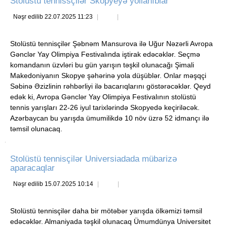
Stolüstü tennissçilər Skopyeyə yollanıblar
Nəşr edilib 22.07.2025 11:23
Stolüstü tennisçilər Şəbnəm Mansurova ilə Uğur Nəzərli Avropa
Gənclər Yay Olimpiya Festivalında iştirak edəcəklər. Seçmə
komandanın üzvləri bu gün yarışın təşkil olunacağı Şimali
Makedoniyanın Skopye şəhərinə yola düşüblər. Onlar məşqçi
Səbinə Əzizlinin rəhbərliyi ilə bacarıqlarını göstərəcəklər. Qeyd
edək ki, Avropa Gənclər Yay Olimpiya Festivalının stolüstü
tennis yarışları 22-26 iyul tarixlərində Skopyedə keçiriləcək.
Azərbaycan bu yarışda ümumilikdə 10 növ üzrə 52 idmançı ilə
təmsil olunacaq.
Stolüstü tennisçilər Universiadada mübarizə
aparacaqlar
Nəşr edilib 15.07.2025 10:14
Stolüstü tennisçilər daha bir mötəbər yarışda ölkəmizi təmsil
edəcəklər. Almaniyada təşkil olunacaq Ümumdünya Universitet