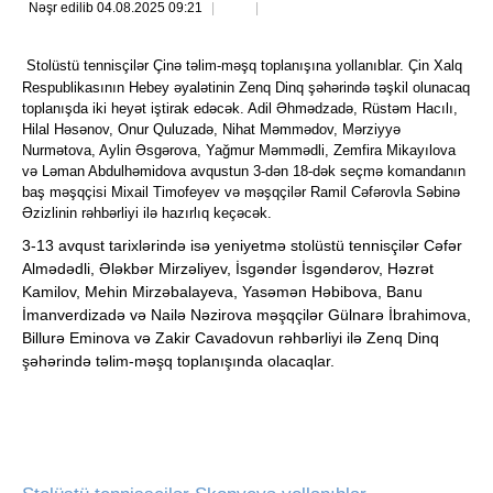
Nəşr edilib 04.08.2025 09:21
Stolüstü tennisçilər Çinə təlim-məşq toplanışına yollanıblar. Çin Xalq
Respublikasının Hebey əyalətinin Zenq Dinq şəhərində təşkil olunacaq
toplanışda iki heyət iştirak edəcək. Adil Əhmədzadə, Rüstəm Hacılı,
Hilal Həsənov, Onur Quluzadə, Nihat Məmmədov, Mərziyyə
Nurmətova, Aylin Əsgərova, Yağmur Məmmədli, Zemfira Mikayılova
və Ləman Abdulhəmidova avqustun 3-dən 18-dək seçmə komandanın
baş məşqçisi Mixail Timofeyev və məşqçilər Ramil Cəfərovla Səbinə
Əzizlinin rəhbərliyi ilə hazırlıq keçəcək.
3-13 avqust tarixlərində isə yeniyetmə stolüstü tennisçilər Cəfər
Almədədli, Ələkbər Mirzəliyev, İsgəndər İsgəndərov, Həzrət
Kamilov, Mehin Mirzəbalayeva, Yasəmən Həbibova, Banu
İmanverdizadə və Nailə Nəzirova məşqçilər Gülnarə İbrahimova,
Billurə Eminova və Zakir Cavadovun rəhbərliyi ilə Zenq Dinq
şəhərində təlim-məşq toplanışında olacaqlar.